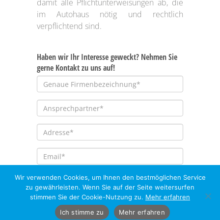
damit alle Pflichtunterweisungen ab, die
im Autohaus nötig und rechtlich
verpflichtend sind.
Haben wir Ihr Interesse geweckt? Nehmen Sie
gerne Kontakt zu uns auf!
Wir verwenden Cookies, um Ihnen den bestmöglichen Service
zu gewährleisten. Wenn Sie auf der Seite weitersurfen
stimmen Sie der Cookie-Nutzung zu.
Mehr erfahren
Ihre Nachricht an uns
Ich stimme zu
Mehr erfahren