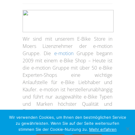
Wir sind mit unserem E-Bike Store in
Moers Lizenznehmer der e-motion
Gruppe. Die
e-motion
Gruppe begann
2009 mit einem e-Bike Shop – Heute ist
die e-motion Gruppe mit über 50 e-Bike
Experten-Shops eine wichtige
Anlaufstelle für e-Bike Liebhaber und
Käufer. e-motion ist herstellerunabhängig
und führt nur ausgewählte e-Bike Typen
und Marken höchster Qualität und
Zuverlässigkeit. Wir bieten eine riesige
Wir verwenden Cookies, um Ihnen den bestmöglichen Service
Marken-Auswahl.
zu gewährleisten. Wenn Sie auf der Seite weitersurfen
stimmen Sie der Cookie-Nutzung zu.
Mehr erfahren