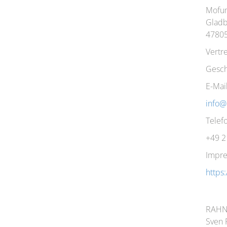
Mofu
Gladb
47805
Vertr
Gesch
E-Mai
info
Telef
+49 2
Impre
https
RAHN
Sven 