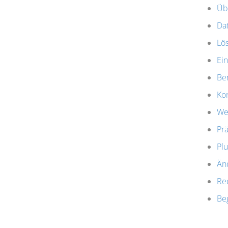
Üb
Dat
Lö
Ein
Be
Ko
We
Prä
Plu
Än
Re
Beg