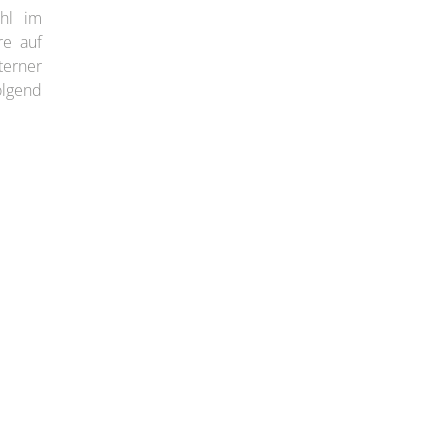
ohl im
re auf
terner
olgend