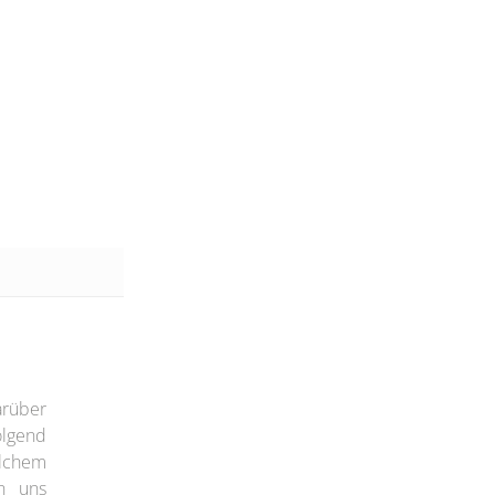
rüber
olgend
elchem
on uns