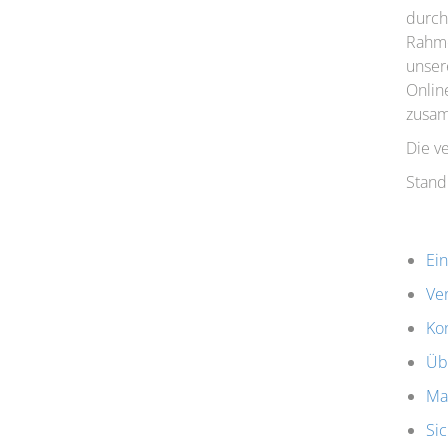
durch
Rahme
unser
Onlin
zusam
Die v
Stand
Ein
Ve
Ko
Üb
Ma
Si